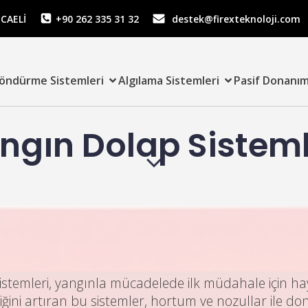
OCAELİ
+90 262 335 31 32
destek@firexteknoloji.com
öndürme Sistemleri
Algılama Sistemleri
Pasif Donanım
ngın Dolap Sisteml
stemleri, yangınla mücadelede ilk müdahale için ha
iğini artıran bu sistemler, hortum ve nozullar ile do