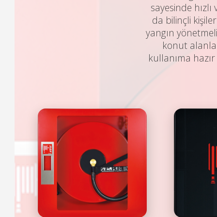
sayesinde hızlı
da bilinçli kişi
yangın yönetmelik
konut alanla
kullanıma hazır 