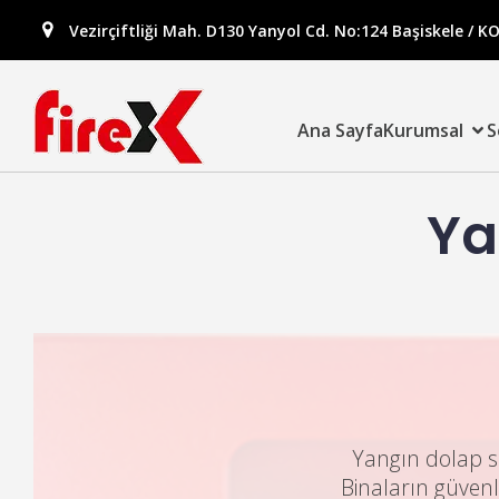
Vezirçiftliği Mah. D130 Yanyol Cd. No:124 Başiskele / K
Ana Sayfa
Kurumsal
S
Ya
Yangın dolap si
Binaların güvenl