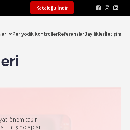
Kataloğu İndir
lar
Periyodik Kontroller
Referanslar
Bayilikler
İletişim
eri
yati önem taşır.
natılmış dolaplar